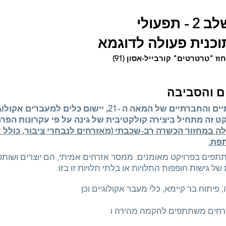
 2 - תפעולי
וכנית פעולה לדוגמא
וז "טרטרטים" קורבייל-אסון (91)
ם והסביבה
מתן מענה רלוונטי לאתגרים הסביבתיים והחברתיים של המאה ה
 זה מתחיל ביצירה קולקטיבית של גינה על פי עקרונות הפרמק
 במחזור הכשרה רב-שכבתי (מאזרחים לנבחרי ציבור, כולל אנ
תפת.
ם בפרויקט מאומנים. ממסר אזרחים אמיתי, הם יוצרים ושותפים 
ל גישות חופפות התלויות או בלתי תלויות זו בזו:
יתוח בר קיימא, כלי מעבר אקולוגיים וכן
זרחים משתתפים להקמה מהירה ו