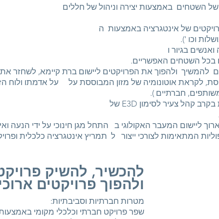
 של השטחים באמצעות יצירה וניהול של חללים
 פרויקטים של אינטגרציה באמצעות ה
ות וכו ').
ואנשים בגיור ו
 בכל השטחים האפשריים.
ם להמשיך ולהפוך את הפרויקטים ליישום ברת קיימא, לשחזר את ח
סת, לקראת אוטונומיה של מזון המבוססת על על אדמתו ולוח הזמ
משותפים,
חברתיים
).
 קהל צעיר לסימון E3D של
רוך ליישום המעבר האקולוגי ב התחל מגן חינוכי על ידי הנעה וא
וליות המתאימות לצורכי ייצור ל תמריץ אינטגרציה כלכלית ופרוי
להכשיר, להשיק פרויק
ולהפוך פרויקטים ארוכי 
מטרות חברתיות וסביבתיות:
שפר פרויקט חברתי וכלכלי מקומי באמצעות יצ