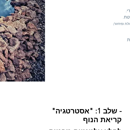
י.
טח.
לת ומיחזור)
ת
- שלב 1: "אסטרטגיה"
קריאת הנוף