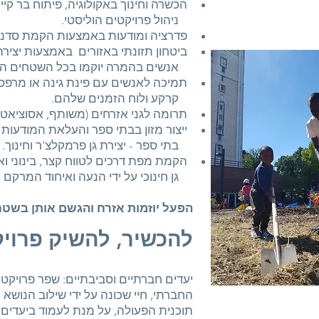
הכשרה וחינוך באקולוגיה, פיתוח בר קיימ
ניהול פרויקטים הוליסטי.
פדרציה ומודעות באמצעות הקמת סדנא
ביטחון תזונתי באזורים באמצעות יצירה
אנשים בהמרה יוקמו בכל השטחים הא
תמיכה לאנשים עם פינת גינה או מרפס
קרקע ולוח הזמנים שלהם.
תרומה לגני אזרחים (משותף, אסוציאטיב
ייצור מזון בבתי ספר והעלאת המודעות בקרב
בתי ספר - יצירת גן פרמקלצ'ר וחינוך.
הקמת מפת דרכים לטווח קצר, בינוני וא
גן חינוכי על ידי הנעה ואיחוד המרקם 
הפעל יוזמות אזרח והגשם אותן בשטח תוך 7
להכשיר, להשיק פרויק
יעדים חברתיים וסביבתיים: שפר פרויקט
החברתי, חיי שכונה על ידי שילוב הנושא 
תוכנית הפעולה, על מנת לעמוד ביעדי