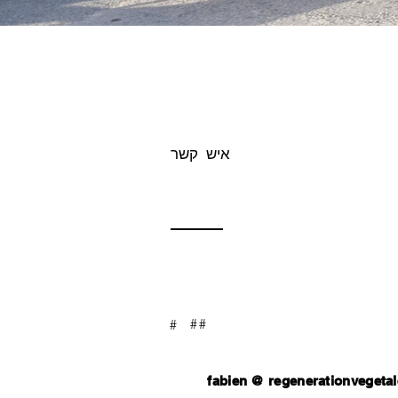
איש קשר
##
#
Contactez nous pour réaliser votre projet
fabien @
regenerationvegetal