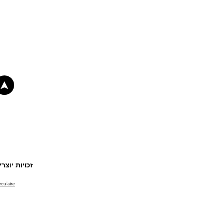
זכויות יוצרים © צילו
culaire